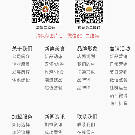
请保存图片后，微信识别二维码
关于我们
新鲜美食
品牌形象
营销活动
公司简介
新品动态
店面规划
新品营销
企业愿景
汉堡/肉卷
我们的店
日常营销
发展历程
炸鸡/小食
卡通形象
节日营销
体系建设
潮流饮品
品牌VI
微信点餐
超值套餐
品牌IP
社群运营
晒！微博
嗨！抖音
加盟服务
新闻资讯
联系我们
如何选择
加盟资讯
联系我们
加盟流程
成功案例
在线留言